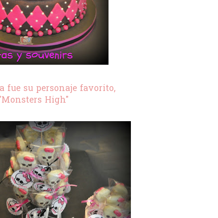
ta fue su personaje favorito,
"Monsters High"