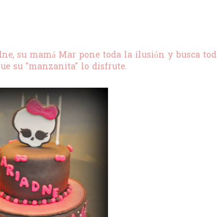
ne, su mamá Mar pone toda la ilusión y busca tod
que su "manzanita" lo disfrute.