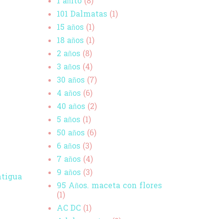
1 añito
(8)
101 Dalmatas
(1)
15 años
(1)
18 años
(1)
2 años
(8)
3 años
(4)
30 años
(7)
4 años
(6)
40 años
(2)
5 años
(1)
50 años
(6)
6 años
(3)
7 años
(4)
9 años
(3)
ntigua
95 Años. maceta con flores
(1)
AC DC
(1)