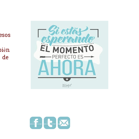
esos
bièn
 de