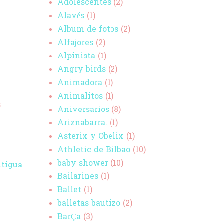
Adolescentes
(2)
Alavés
(1)
Album de fotos
(2)
Alfajores
(2)
Alpinista
(1)
Angry birds
(2)
Animadora
(1)
Animalitos
(1)
s
Aniversarios
(8)
Ariznabarra.
(1)
Asterix y Obelix
(1)
Athletic de Bilbao
(10)
baby shower
(10)
ntigua
Bailarines
(1)
Ballet
(1)
balletas bautizo
(2)
BarÇa
(3)