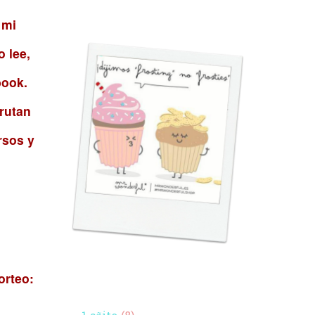
 mi
 lee,
book.
rutan
rsos y
orteo: