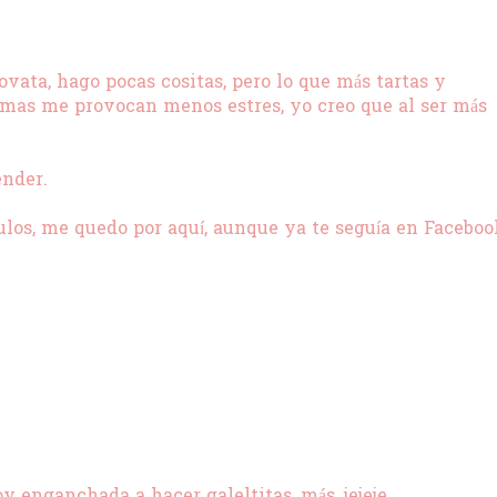
vata, hago pocas cositas, pero lo que más tartas y
últimas me provocan menos estres, yo creo que al ser más
nder.
ulos, me quedo por aquí, aunque ya te seguía en Faceboo
 enganchada a hacer galeltitas, más, jejeje.