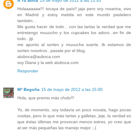
A Tu Boca
15 de mayo de 2012 a las 13:53
Holaaaaaaa!!! tocaya de país!! jaja pero soy rosarina, vivo
en Madrid y estoy metida en este mundo pastelero
también...
Me gusta hacer de todo... con las tartas la verdad que me
entretengo muuucho y los cupcakes los adoro...en fin de
todo...jiji.
me apunto al sorteo y muuucha suerte. tb estamos de
sorteo nosotros...pasate por el blog.
atuboca@auboca.com
soy Diana y la web atuboca.com
Responder
Mª Begoña
15 de mayo de 2012 a las 15:00
Hola, que premio más chulo!!!
Yo, de momento, soy todavía un poco novata, hago pocas
cositas, pero lo que más tartas y galletas, jeje, la verdad es
que éstas últimas me provocan menos estres, yo creo que
al ser más pequeñas las manejo mejor ;-)